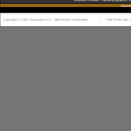
Defektes Produkt
|
Partnerprogramm
|
K
Newsle
Copyright © CMC-Automotive e.K. - Alle Rechte vorbehalten
* Alle Preise inkl
Realisiert mit
Shopware