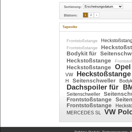
Sortierung:
1
2
Blättern:
Tagwolke
Heckstoßstan
Frontstoßstange
Heckstoßs
Frontstoßstange
Bodykit für
Seitenschw
Heckstoßstange
Frontst
Opel
Heckstoßstange
Heckstoßstang
VW
Seitenschweller
H
Bodyk
Dachspoiler für
B
Seitensch
Seitenschweller
Frontstoßstange
Seite
Frontstoßstange
Heckst
VW Pol
MERCEDES SL