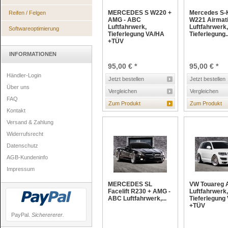
MERCEDES S W220 +
Mercedes S-
Reifen / Felgen
AMG - ABC
W221 Airmati
Luftfahrwerk,
Luftfahrwerk,
Softwareoptimierung
Tieferlegung VA/HA
Tieferlegung..
+TÜV
INFORMATIONEN
95,00 € *
95,00 € *
Händler-Login
Jetzt bestellen
Jetzt bestellen
Über uns
Vergleichen
Vergleichen
FAQ
Zum Produkt
Zum Produkt
Kontakt
Versand & Zahlung
Widerrufsrecht
Datenschutz
AGB-Kundeninfo
Impressum
MERCEDES SL
VW Touareg A
Facelift R230 + AMG -
Luftfahrwerk,
ABC Luftfahrwerk,...
Tieferlegung
+TÜV
PayPal.
Sicherererer.