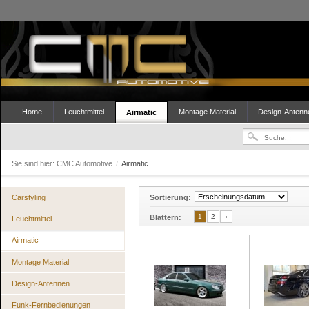
Home
Leuchtmittel
Montage Material
Design-Antenn
Airmatic
Sie sind hier:
CMC Automotive
/
Airmatic
Carstyling
Sortierung:
1
2
Blättern:
Leuchtmittel
Airmatic
Montage Material
Design-Antennen
Funk-Fernbedienungen