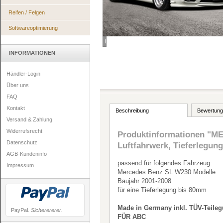
Reifen / Felgen
Softwareoptimierung
Loading...
INFORMATIONEN
Händler-Login
Über uns
FAQ
Kontakt
Beschreibung
Bewertung
Versand & Zahlung
Widerrufsrecht
Produktinformationen "
Datenschutz
Luftfahrwerk, Tieferlegu
AGB-Kundeninfo
passend für folgendes Fahrzeug:
Impressum
Mercedes Benz SL W230 Modelle
Baujahr 2001-2008
für eine Tieferlegung bis 80mm
Made in Germany inkl. TÜV-Teileg
PayPal.
Sicherererer.
FÜR ABC