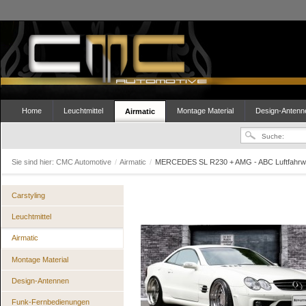
Home
Leuchtmittel
Montage Material
Design-Antenn
Airmatic
Sie sind hier:
CMC Automotive
/
Airmatic
/
MERCEDES SL R230 + AMG - ABC Luftfahrwe
Carstyling
Leuchtmittel
Airmatic
Montage Material
Design-Antennen
Funk-Fernbedienungen