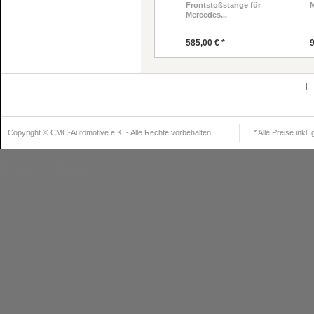
Frontstoßstange für
M
Mercedes...
585,00 € *
9
Defektes Produkt
|
Partnerprogramm
|
K
Newsle
Copyright © CMC-Automotive e.K. - Alle Rechte vorbehalten
* Alle Preise inkl
Realisiert mit
Shopware