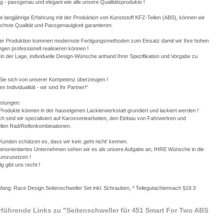
 - passgenau und elegant wie alle unsere Qualitätsprodukte !
e langjährige Erfahrung mit der Produktion von Kunststoff KFZ-Teilen (ABS), können wir
chste Qualität und Passgenauigkeit garantieren.
rer Produktion kommen modernste Fertigungsmethoden zum Einsatz damit wir Ihre hohen
gen professionell realisieren können !
 in der Lage, individuelle Design-Wünsche anhand Ihrer Spezifikation und Vorgabe zu
Sie sich von unserer Kompetenz überzeugen !
en Individualität - wir sind Ihr Partner!“
istungen:
rodukte können in der hauseigenen Lackierwerkstatt grundiert und lackiert werden !
ch sind wir spezalisiert auf Karosseriearbeiten, den Einbau von Fahrwerken und
ellen Rad/Reifenkombinationen.
unden schätzen es, dass wir kein ‚geht nicht‘ kennen.
denorientiertes Unternehmen sehen wir es als unsere Aufgabe an, IHRE Wünsche in die
 umzusetzen !
lg gibt uns recht !
fang: Race Design Seitenschweller Set inkl. Schrauben, * Teilegutachtennach §19.3
rführende Links zu
"Seitenschweller für 451 Smart For Two ABS