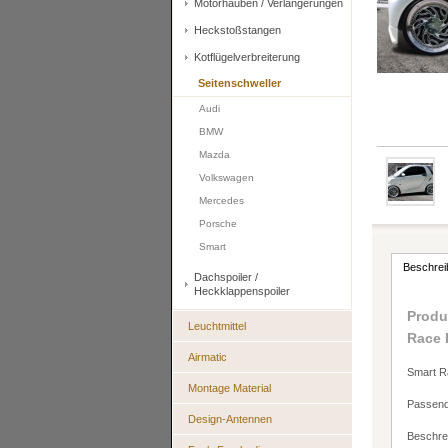
Motorhauben / Verlängerungen
Heckstoßstangen
Kotflügelverbreiterung
Seitenschweller
Audi
BMW
Mazda
Volkswagen
Mercedes
Porsche
Smart
Beschrei
Dachspoiler /
Heckklappenspoiler
Produ
Leuchtmittel
Race 
Airmatic
Smart R
Montage Material
Passend
Design-Antennen
Beschrei