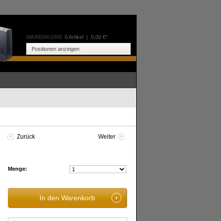
WARENKORB
0 Artikel
|
0,00 €*
Positionen anzeigen
Zurück
Weiter
Menge: