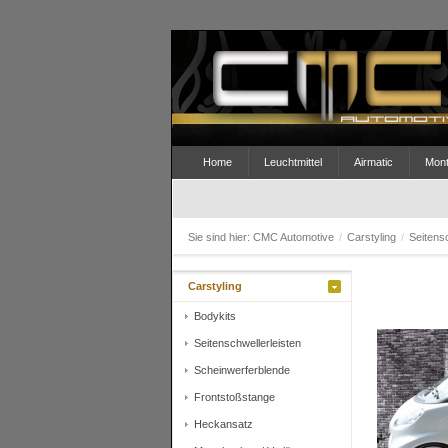
Home
Leuchtmittel
Airmatic
Mont
Sie sind hier:
CMC Automotive
/
Carstyling
/
Seitens
Carstyling
Bodykits
Seitenschwellerleisten
Scheinwerferblende
Frontstoßstange
Heckansatz