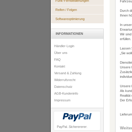
Funk-Fernbedienungen
Fahrzeug
Reifen / Felgen
Durch di
Ihnen hö
Softwareoptimierung
In unse
Erwartun
INFORMATIONEN
Wir sind
erfüllen.
Händler-Login
Lassen 
Über uns
„Sie woll
FAQ
Dienstle
Kontakt
Unsere P
Zusätzli
Versand & Zahlung
individu
Widerrufsrecht
Unsere K
Datenschutz
Als kun
AGB-Kundeninfo
Realität
Impressum
Der Erfo
Lieferum
PayPal.
Sicherererer.
Weite