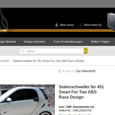
Mein Konto
Merkzettel (0)
age Material
Design-Antennen
Funk-Fernbedienungen
Reifen / Felgen
chweller
/
Seitenschweller für 451 Smart For Two ABS Race Design
9 von 11 (
Zur Übersicht
)
Seitenschweller für 451
Smart For Two ABS
Race Design
von
: CMC-Automotive e.K.
Artikel-Nr.:
CMC20310752