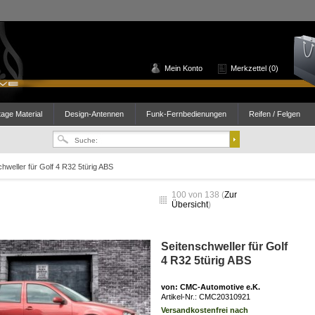
Mein Konto
Merkzettel (0)
age Material
Design-Antennen
Funk-Fernbedienungen
Reifen / Felgen
chweller für Golf 4 R32 5türig ABS
100 von 138 (
Zur
Übersicht
)
Seitenschweller für Golf
4 R32 5türig ABS
von
: CMC-Automotive e.K.
Artikel-Nr.:
CMC20310921
Versandkostenfrei nach