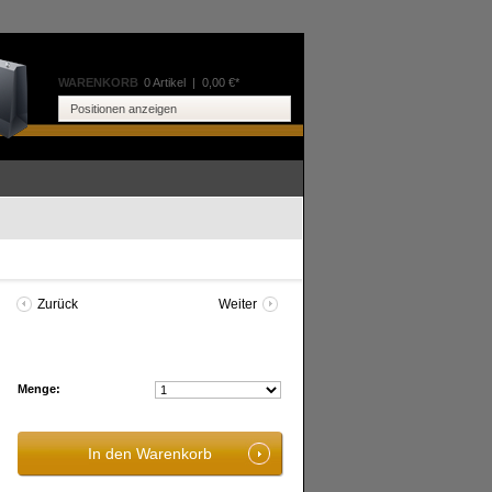
WARENKORB
0 Artikel
|
0,00 €*
Positionen anzeigen
Zurück
Weiter
Menge: