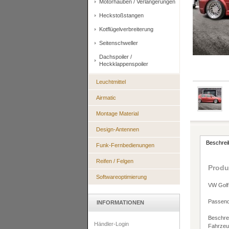
Motorhauben / Verlängerungen
Heckstoßstangen
Kotflügelverbreiterung
Seitenschweller
Dachspoiler /
Heckklappenspoiler
Leuchtmittel
Airmatic
Montage Material
Design-Antennen
Beschrei
Funk-Fernbedienungen
Reifen / Felgen
Produ
Softwareoptimierung
VW Golf
Passend 
INFORMATIONEN
Beschrei
Händler-Login
Fahrzeug