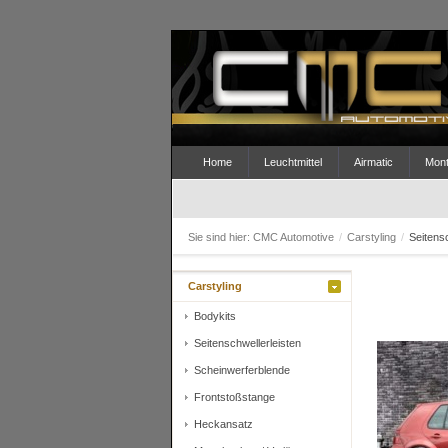
Home
Leuchtmittel
Airmatic
Mont
Sie sind hier:
CMC Automotive
/
Carstyling
/
Seitens
Carstyling
Bodykits
Seitenschwellerleisten
Scheinwerferblende
Frontstoßstange
Heckansatz