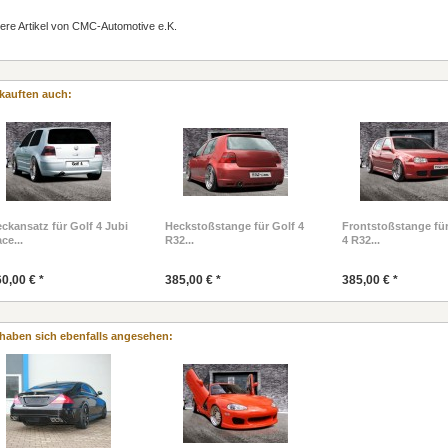
ere Artikel von CMC-Automotive e.K.
kauften auch:
ckansatz für Golf 4 Jubi
Heckstoßstange für Golf 4
Frontstoßstange für
ce...
R32...
4 R32...
0,00 € *
385,00 € *
385,00 € *
haben sich ebenfalls angesehen: