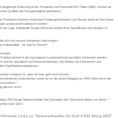
e langjährige Erfahrung mit der Produktion von Kunststoff KFZ-Teilen (ABS), können wir
chste Qualität und Passgenauigkeit garantieren.
rer Produktion kommen modernste Fertigungsmethoden zum Einsatz damit wir Ihre hohen
gen professionell realisieren können !
 in der Lage, individuelle Design-Wünsche anhand Ihrer Spezifikation und Vorgabe zu
Sie sich von unserer Kompetenz überzeugen !
en Individualität - wir sind Ihr Partner!“
istungen:
rodukte können in der hauseigenen Lackierwerkstatt grundiert und lackiert werden !
ch sind wir spezalisiert auf Karosseriearbeiten, den Einbau von Fahrwerken und
ellen Rad/Reifenkombinationen.
unden schätzen es, dass wir kein ‚geht nicht‘ kennen.
denorientiertes Unternehmen sehen wir es als unsere Aufgabe an, IHRE Wünsche in die
 umzusetzen !
lg gibt uns recht !
fang: R32 Design Seitenschweller Set,Schrauben inkl. Karosserie Kleber von Würth, *
tachten nach §19.3
rführende Links zu
"Seitenschweller für Golf 4 R32 5türig ABS"