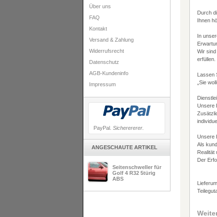
Über uns
Durch di
FAQ
Ihnen hö
Kontakt
In unse
Versand & Zahlung
Erwartun
Widerrufsrecht
Wir sind
erfüllen.
Datenschutz
AGB-Kundeninfo
Lassen 
„Sie woll
Impressum
Dienstle
Unsere P
Zusätzli
individu
PayPal.
Sicherererer.
Unsere K
Als kun
ANGESCHAUTE ARTIKEL
Realität
Der Erfo
Seitenschweller für
Golf 4 R32 5türig
ABS
Lieferum
Teilegu
Weite