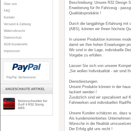
Beschreibung: Unsere R32 Design Sei
Über uns
Erweiterung für Ihr Fahrzeug - pass
FAQ
Qualitätsprodukte !
Kontakt
Durch die langjährige Erfahrung mit
Versand & Zahlung
(ABS), können wir Ihnen höchste Qua
Widerrufsrecht
Datenschutz
In unserer Produktion kommen mode
AGB-Kundeninfo
damit wir Ihre hohen Erwartungen pro
Wir sind in der Lage, individuelle D
Impressum
Vorgabe zu erfüllen.
Lassen Sie sich von unserer Kompe
„Sie wollen Individualität - wir sind Ih
PayPal.
Sicherererer.
Dienstleistungen:
Unsere Produkte können in der hause
ANGESCHAUTE ARTIKEL
lackiert werden !
Zusätzlich sind wir spezalisiert auf
Seitenschweller für
Fahrwerken und individuellen Rad/R
Golf 4 R32 3türig
ABS
Unsere Kunden schätzen es, dass wir
Als kundenorientiertes Unternehmen
Wünsche in die Realität umzusetzen
Der Erfolg gibt uns recht !