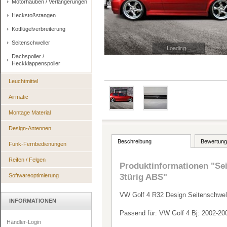
Motorhauben / Verlängerungen
Heckstoßstangen
Kotflügelverbreiterung
Seitenschweller
Loading...
Dachspoiler /
Heckklappenspoiler
Leuchtmittel
Airmatic
Montage Material
Design-Antennen
Beschreibung
Bewertung
Funk-Fernbedienungen
Reifen / Felgen
Produktinformationen "Sei
Softwareoptimierung
3türig ABS"
VW Golf 4 R32 Design Seitenschwel
INFORMATIONEN
Passend für: VW Golf 4 Bj: 2002-200
Händler-Login