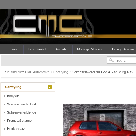
Home
Leuchtmittel
Airmatic
Montage Material
Design-Antenne
Sie sind hier:
CMC Automotive
/
Carstyling
/
Seitenschweller für Golf 4 R32 3türig ABS
Carstyling
Bodykits
Seitenschwellerleisten
Scheinwerferblende
Frontstoßstange
Heckansatz