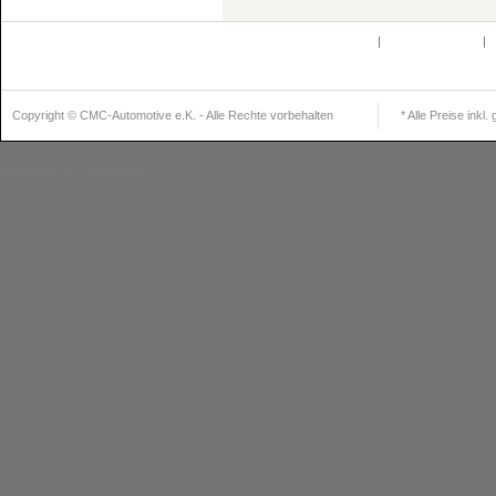
Defektes Produkt
|
Partnerprogramm
|
K
Newsle
Copyright © CMC-Automotive e.K. - Alle Rechte vorbehalten
* Alle Preise inkl
Realisiert mit
Shopware