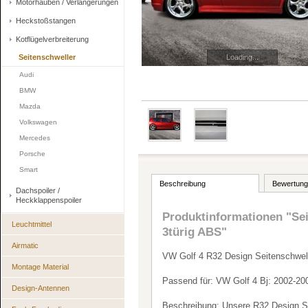
Motorhauben / Verlängerungen
Heckstoßstangen
Kotflügelverbreiterung
Seitenschweller
Loading...
Audi
BMW
Mazda
Volkswagen
Mercedes
Porsche
Smart
Beschreibung
Bewertung
Dachspoiler /
Heckklappenspoiler
Produktinformationen "Sei
Leuchtmittel
3türig ABS"
Airmatic
VW Golf 4 R32 Design Seitenschwel
Montage Material
Passend für: VW Golf 4 Bj: 2002-200
Design-Antennen
Beschreibung: Unsere R32 Design Sei