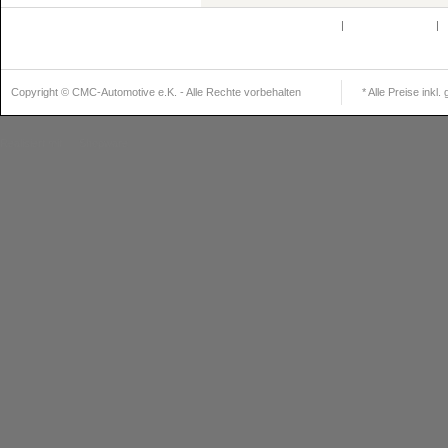
Defektes Produkt
|
Partnerprogramm
|
K
Newsle
Copyright © CMC-Automotive e.K. - Alle Rechte vorbehalten
* Alle Preise inkl
Realisiert mit
Shopware