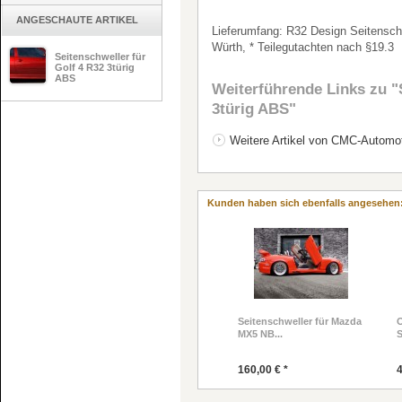
ANGESCHAUTE ARTIKEL
Lieferumfang: R32 Design Seitenschw
Würth, * Teilegutachten nach §19.3
Seitenschweller für
Golf 4 R32 3türig
ABS
Weiterführende Links zu
"S
3türig ABS"
Weitere Artikel von CMC-Automot
Kunden haben sich ebenfalls angesehen
Seitenschweller für Mazda
O
MX5 NB...
S
160,00 € *
4