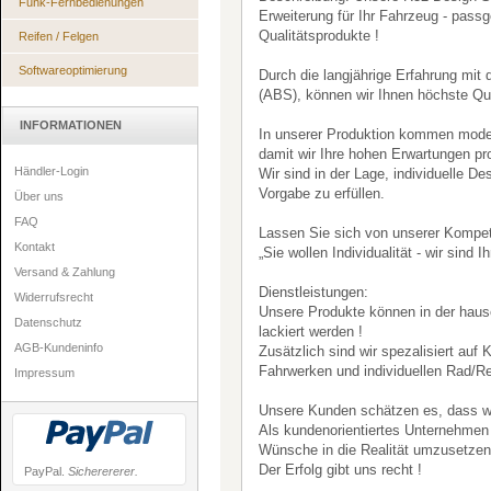
Funk-Fernbedienungen
Erweiterung für Ihr Fahrzeug - pass
Qualitätsprodukte !
Reifen / Felgen
Softwareoptimierung
Durch die langjährige Erfahrung mit
(ABS), können wir Ihnen höchste Qua
INFORMATIONEN
In unserer Produktion kommen mode
damit wir Ihre hohen Erwartungen pro
Händler-Login
Wir sind in der Lage, individuelle D
Vorgabe zu erfüllen.
Über uns
FAQ
Lassen Sie sich von unserer Kompe
Kontakt
„Sie wollen Individualität - wir sind Ih
Versand & Zahlung
Dienstleistungen:
Widerrufsrecht
Unsere Produkte können in der hause
Datenschutz
lackiert werden !
AGB-Kundeninfo
Zusätzlich sind wir spezalisiert auf
Fahrwerken und individuellen Rad/R
Impressum
Unsere Kunden schätzen es, dass wir
Als kundenorientiertes Unternehmen
Wünsche in die Realität umzusetzen
Der Erfolg gibt uns recht !
PayPal.
Sicherererer.