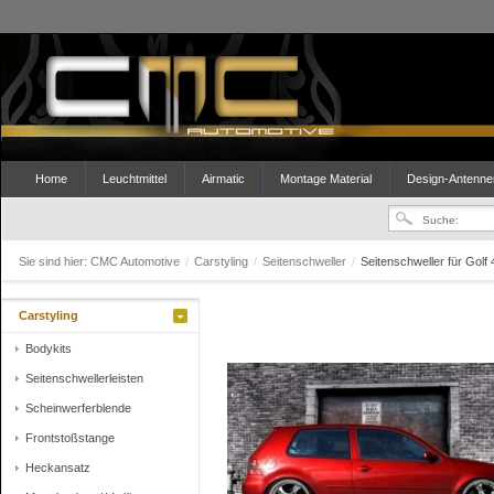
Home
Leuchtmittel
Airmatic
Montage Material
Design-Antenne
Sie sind hier:
CMC Automotive
/
Carstyling
/
Seitenschweller
/
Seitenschweller für Golf
Carstyling
Bodykits
Seitenschwellerleisten
Scheinwerferblende
Frontstoßstange
Heckansatz