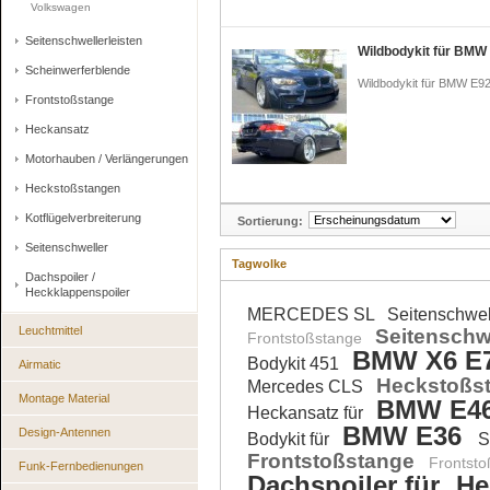
Volkswagen
Seitenschwellerleisten
Wildbodykit für BMW 
Scheinwerferblende
Wildbodykit für BMW E92
Frontstoßstange
Heckansatz
Motorhauben / Verlängerungen
Heckstoßstangen
Kotflügelverbreiterung
Sortierung:
Seitenschweller
Tagwolke
Dachspoiler /
Heckklappenspoiler
MERCEDES SL
Seitenschwe
Leuchtmittel
Seitenschw
Frontstoßstange
BMW X6 E
Bodykit 451
Airmatic
Heckstoßs
Mercedes CLS
Montage Material
BMW E4
Heckansatz für
BMW E36
Design-Antennen
Bodykit für
S
Frontstoßstange
Frontst
Funk-Fernbedienungen
Dachspoiler für
He