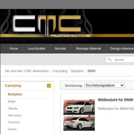
Home
Leuchtmittel
Airmatic
Montage Material
Design-Antenne
Sie sind hier:
CMC Automotive
/
Carstyling
/
Bodykits
/
BMW
Carstyling
Sortierung:
Bodykits
Wildbodykit für BMW 
BMW
Mazda
Wildbodykit für BMW E92
Mercedes
Porsche
Smart