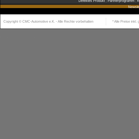
Defektes Produkt
|
Partnerprogramm
|
K
Newsle
Copyright © CMC-Automotive e.K. - Alle Rechte vorbehalten
* Alle Preise inkl
Realisiert mit
Shopware