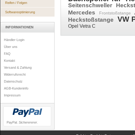
Reifen / Felgen
Seitenschweller
Hecks
Mercedes
Softwareoptimierung
Frontstoßstange
VW P
Heckstoßstange
Opel Vetra C
INFORMATIONEN
Händler-Login
Über uns
FAQ
Kontakt
Versand & Zahlung
Widerrufsrecht
Datenschutz
AGB-Kundeninfo
Impressum
PayPal.
Sicherererer.