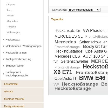
Chrysler
Sortierung:
Jeep
Mazda
Tagwolke
Mercedes
Porsche
Heckansatz für
VW Phaeton
Volkswagen
MERCEDES SL
Frontstoßsta
Heckansatz
Mercedes
Seitenschweller
Bodykit fü
Motorhauben / Verlängerungen
Frontstoßstange
Heckstoßstange
Opel Astra G
Heckstoßstangen
Mercedes CLS
AUDI 100 S4
Kotflügelverbreiterung
MERCE
für
Seitenschweller
Hecksto
Seitenschweller
Frontstoßstange
X6 E71
Frontstoßsta
Dachspoiler /
Heckklappenspoiler
BMW E46
Opel Astra H
Heckstoßstange
Bo
Leuchtmittel
VW
Heckstoßstange
Airmatic
Montage Material
Design-Antennen