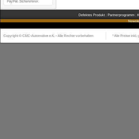
PayPal.
Sicherererer.
Defektes Produkt
|
Partnerprogramm
|
K
Newsle
Copyright © CMC-Automotive e.K. - Alle Rechte vorbehalten
* Alle Preise inkl
Realisiert mit
Shopware