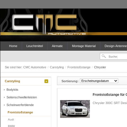
Home
Leuchtmittel
Airmatic
Montage Material
Design-Antenne
Sie sind hier:
CMC Automotive
/
Carstyling
/
Frontstoßstange
/
Chrysler
Carstyling
Sortierung:
Bodykits
Frontstoßstange für
Seitenschwellerleisten
Chrysler 300C SRT Desi
Scheinwerferblende
Frontstoßstange
Audi
BMW