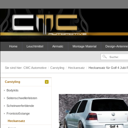
Home
Leuchtmittel
Airmatic
Montage Material
Design-Antenne
Sie sind hier:
CMC Automotive
/
Carstyling
/
Heckansatz
/
Heckansatz für Golf 4 Jubi
Carstyling
Bodykits
Seitenschwellerleisten
Scheinwerferblende
Frontstoßstange
Heckansatz