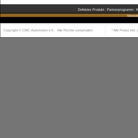
Defektes Produkt
|
Partnerprogramm
|
K
Newsle
Copyright © CMC-Automotive e.K. - Alle Rechte vorbehalten
* Alle Preise inkl
Realisiert mit
Shopware