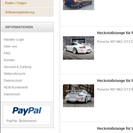
Reifen / Felgen
Softwareoptimierung
INFORMATIONEN
Heckstoßstange für 
Händler-Login
Porsche 997 MK1 GT3 D
Über uns
FAQ
Kontakt
Versand & Zahlung
Widerrufsrecht
Datenschutz
Heckstoßstange für
AGB-Kundeninfo
Porsche 997 MK2 GT3 R
Impressum
PayPal.
Sicherererer.
Heckstoßstange für 