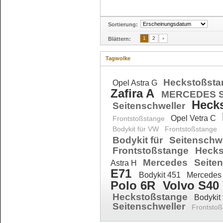
Sortierung:
1
2
Blättern:
Tagwolke
Heckstoßst
Opel Astra G
Zafira A
MERCEDES 
Heck
Seitenschweller
Opel Vetra C
Frontstoßstange
Bodykit für VW
Frontstoßstange
Bodykit für
Seitenschw
Frontstoßstange
Hecks
Mercedes
Seite
Astra H
E71
Bodykit 451
Mercede
Polo 6R
Volvo S40
Heckstoßstange
Bodykit
Seitenschweller
Frontstoß