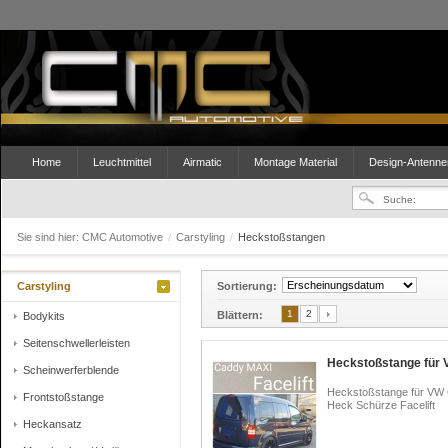
Home
Leuchtmittel
Airmatic
Montage Material
Design-Antenne
Sie sind hier:
CMC Automotive
/
Carstyling
/
Heckstoßstangen
Carstyling
Sortierung:
1
2
Blättern:
Bodykits
Seitenschwellerleisten
Heckstoßstange für 
Scheinwerferblende
Heckstoßstange für VW
Frontstoßstange
Heck Schürze Facelift
Heckansatz