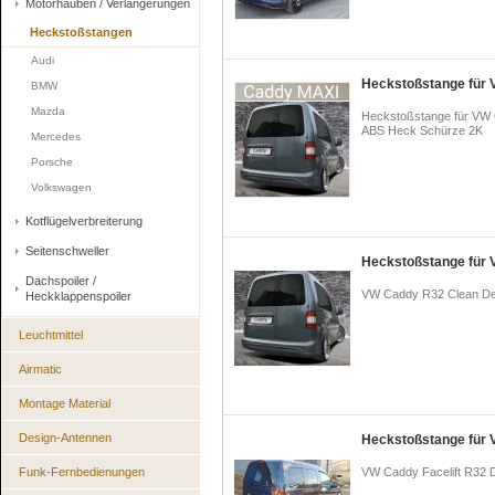
Motorhauben / Verlängerungen
Heckstoßstangen
Audi
Heckstoßstange für
BMW
Mazda
Heckstoßstange für VW
ABS Heck Schürze 2K
Mercedes
Porsche
Volkswagen
Kotflügelverbreiterung
Seitenschweller
Heckstoßstange für 
Dachspoiler /
VW Caddy R32 Clean De
Heckklappenspoiler
Leuchtmittel
Airmatic
Montage Material
Design-Antennen
Heckstoßstange für 
Funk-Fernbedienungen
VW Caddy Facelift R32 