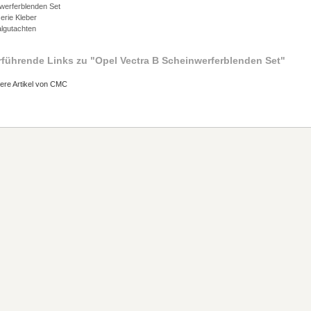
nwerferblenden Set
erie Kleber
algutachten
rführende Links zu
"Opel Vectra B Scheinwerferblenden Set"
ere Artikel von CMC