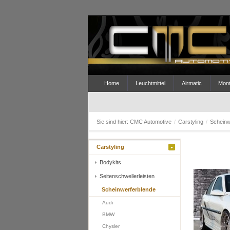
Home
Leuchtmittel
Airmatic
Mont
Sie sind hier:
CMC Automotive
/
Carstyling
/
Scheinw
Carstyling
Bodykits
Seitenschwellerleisten
Scheinwerferblende
Audi
BMW
Chysler