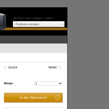
WARENKORB
0 Artikel
|
0,00 €*
Positionen anzeigen
Zurück
Weiter
Menge: