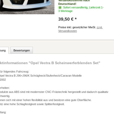
Versandkostenfrei nach
Deutschland!
Sofort versandfertig, Lieferzeit 1-
3 Werktage
39,50 € *
Preise inkl. gesetzlicher MwSt.
zzgl.
Versandkosten
bung
Bewertungen
ktinformationen "Opel Vectra B Scheinwerferblenden Set"
für folgendes Fahrzeug:
e Opel Vectra B J96+J96/K Schrägheck/Stufenheck/Caravan Modelle
-2002
rheiten:
dukte aus ABS sind mit modernster CNC-Frästechnik hergestellt und dadurch qualitativ
hwertig.
hnen sich mit einer hohen flexibilität aus und besitzen eine gute Oberfläche.
tz eine hohe Schlagfestigkeit sowie Splitterfestigkeit.
mfang: