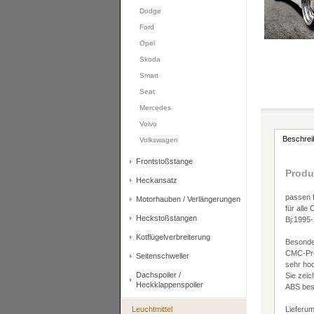
Dodge
Ford
Opel
Skoda
Smart
Seat
Mercedes
Volvo
Beschrei
Volkswagen
Frontstoßstange
Produ
Heckansatz
passen 
Motorhauben / Verlängerungen
für all
Heckstoßstangen
Bj:1995
Kotflügelverbreiterung
Besonde
CMC-Pro
Seitenschweller
sehr hoc
Dachspoiler /
Sie zeic
Heckklappenspoiler
ABS besi
Leuchtmittel
Lieferu