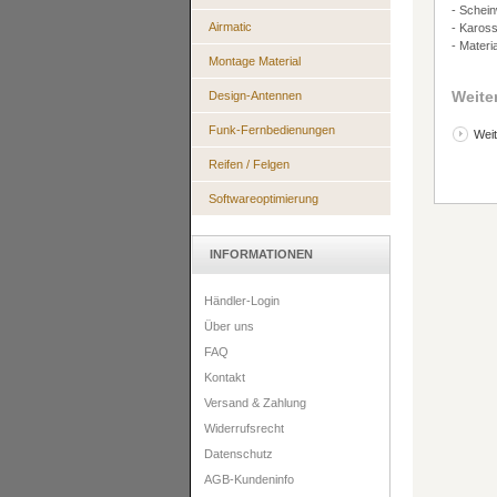
- Schei
Airmatic
- Kaross
- Materi
Montage Material
Weite
Design-Antennen
Funk-Fernbedienungen
Weit
Reifen / Felgen
Softwareoptimierung
INFORMATIONEN
Händler-Login
Über uns
FAQ
Kontakt
Versand & Zahlung
Widerrufsrecht
Datenschutz
AGB-Kundeninfo