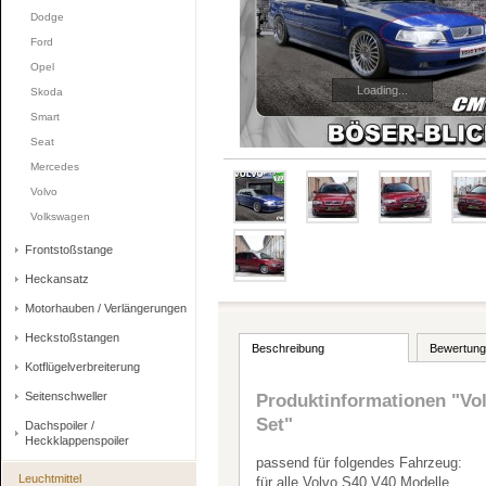
Dodge
Ford
Opel
Loading...
Skoda
Smart
Seat
Mercedes
Volvo
Volkswagen
Frontstoßstange
Heckansatz
Motorhauben / Verlängerungen
Heckstoßstangen
Beschreibung
Bewertung
Kotflügelverbreiterung
Seitenschweller
Produktinformationen "Vo
Set"
Dachspoiler /
Heckklappenspoiler
passend für folgendes Fahrzeug:
Leuchtmittel
für alle Volvo S40 V40 Modelle