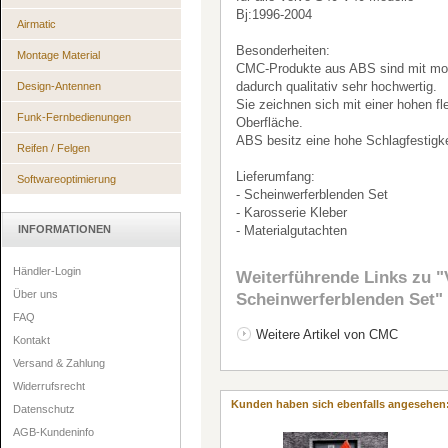
Bj:1996-2004
Airmatic
Besonderheiten:
Montage Material
CMC-Produkte aus ABS sind mit mod
dadurch qualitativ sehr hochwertig.
Design-Antennen
Sie zeichnen sich mit einer hohen fle
Funk-Fernbedienungen
Oberfläche.
ABS besitz eine hohe Schlagfestigkei
Reifen / Felgen
Lieferumfang:
Softwareoptimierung
- Scheinwerferblenden Set
- Karosserie Kleber
INFORMATIONEN
- Materialgutachten
Händler-Login
Weiterführende Links zu
"
Über uns
Scheinwerferblenden Set"
FAQ
Weitere Artikel von CMC
Kontakt
Versand & Zahlung
Widerrufsrecht
Kunden haben sich ebenfalls angesehen
Datenschutz
AGB-Kundeninfo