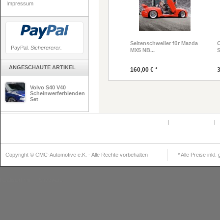
Impressum
Seitenschweller für Mazda
O
PayPal.
Sicherererer.
MX5 NB...
S
ANGESCHAUTE ARTIKEL
160,00 € *
3
Volvo S40 V40
Scheinwerferblenden
Set
Defektes Produkt
|
Partnerprogramm
|
K
Newsle
Copyright © CMC-Automotive e.K. - Alle Rechte vorbehalten
* Alle Preise inkl
Realisiert mit
Shopware