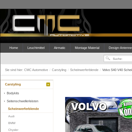
Home
Leuchtmittel
Airmatic
Montage Material
Design-Antenne
Sie sind hier:
CMC Automotive
/
Carstyling
/
Scheinwerferblende
/
Volvo S40 V40 Schei
Carstyling
Bodykits
Seitenschwellerleisten
Scheinwerferblende
Audi
BMW
Chysler