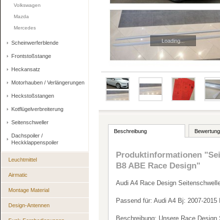
Volkswagen
Mazda
Mercedes
Loading...
Scheinwerferblende
Frontstoßstange
Heckansatz
Motorhauben / Verlängerungen
Heckstoßstangen
Kotflügelverbreiterung
Seitenschweller
Beschreibung
Bewertung
Dachspoiler /
Heckklappenspoiler
Produktinformationen "Sei
Leuchtmittel
B8 ABE Race Design"
Airmatic
Audi A4 Race Design Seitenschwelle
Montage Material
Passend für: Audi A4 Bj: 2007-2
Design-Antennen
Beschreibung: Unsere Race Design Se