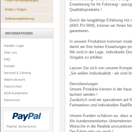
Funk-Fernbedienungen
Erweiterung für Ihr Fahrzeug - pass
Qualitätsprodukte !
Reifen / Felgen
Softwareoptimierung
Durch die langjährige Erfahrung mit
(ABS PU RIM), können wir Ihnen höc
garantieren.
INFORMATIONEN
In unserer Produktion kommen mode
Händler-Login
damit wir Ihre hohen Erwartungen pro
Wir sind in der Lage, individuelle D
Über uns
Vorgabe zu erfüllen.
FAQ
Kontakt
Lassen Sie sich von unserer Kompe
Versand & Zahlung
„Sie wollen Individualität - wir sind Ih
Widerrufsrecht
Dienstleistungen:
Datenschutz
Unsere Produkte können in der hause
AGB-Kundeninfo
lackiert werden !
Zusätzlich sind wir spezalisiert auf
Impressum
Fahrwerken und individuellen Rad/R
Unsere Kunden schätzen es, dass wir
Als kundenorientiertes Unternehmen
Wünsche in die Realität umzusetzen
PayPal.
Sicherererer.
Der Erfolg gibt uns recht !