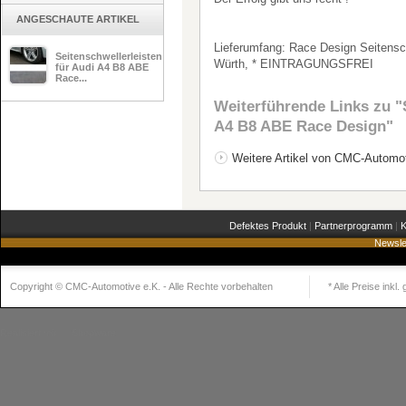
ANGESCHAUTE ARTIKEL
Lieferumfang: Race Design Seitensch
Seitenschwellerleisten
Würth, * EINTRAGUNGSFREI
für Audi A4 B8 ABE
Race...
Weiterführende Links zu
"S
A4 B8 ABE Race Design"
Weitere Artikel von CMC-Automot
Defektes Produkt
|
Partnerprogramm
|
K
Newsle
Copyright © CMC-Automotive e.K. - Alle Rechte vorbehalten
* Alle Preise inkl
Realisiert mit
Shopware