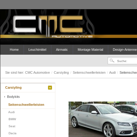
Home
Leuchtmittel
Airmatic
Montage Material
Design-Antenne
Sie sind hier:
CMC Automotive
/
Carstyling
/
Seitenschwellerleisten
/
Audi
/
Seitenschwe
Carstyling
Bodykits
Seitenschwellerleisten
Audi
BMW
Seat
Dacia