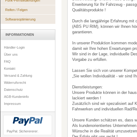
Funk-Fernbedienungen
Erweiterung für Ihr Fahrzeug - pass
Qualitätsprodukte !
Reifen / Felgen
Softwareoptimierung
Durch die langjährige Erfahrung mit
(ABS PU RIM), können wir Ihnen höc
garantieren.
INFORMATIONEN
In unserer Produktion kommen mode
Händler-Login
damit wir Ihre hohen Erwartungen pro
Wir sind in der Lage, individuelle D
Über uns
Vorgabe zu erfüllen.
FAQ
Kontakt
Lassen Sie sich von unserer Kompe
Versand & Zahlung
„Sie wollen Individualität - wir sind Ih
Widerrufsrecht
Dienstleistungen:
Datenschutz
Unsere Produkte können in der hause
AGB-Kundeninfo
lackiert werden !
Zusätzlich sind wir spezalisiert auf
Impressum
Fahrwerken und individuellen Rad/R
Unsere Kunden schätzen es, dass wir
Als kundenorientiertes Unternehmen
Wünsche in die Realität umzusetzen
PayPal.
Sicherererer.
Der Erfolg gibt uns recht !