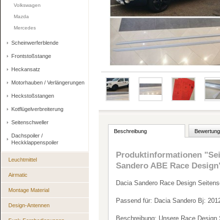
Volkswagen
Mazda
Mercedes
Scheinwerferblende
Frontstoßstange
Heckansatz
Motorhauben / Verlängerungen
Heckstoßstangen
Kotflügelverbreiterung
Seitenschweller
Beschreibung
Bewertung
Dachspoiler /
Heckklappenspoiler
Produktinformationen "Sei
Leuchtmittel
Sandero ABE Race Design
Airmatic
Dacia Sandero Race Design Seitensc
Montage Material
Passend für: Dacia Sandero Bj: 
Design-Antennen
Beschreibung: Unsere Race Design Se