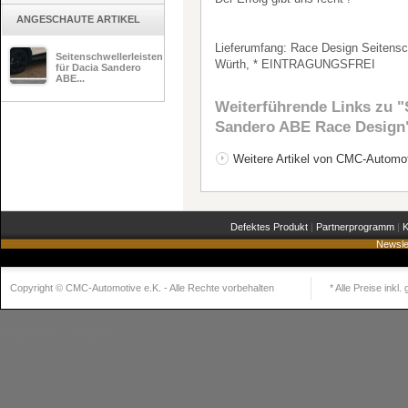
ANGESCHAUTE ARTIKEL
Lieferumfang: Race Design Seitensch
Seitenschwellerleisten
Würth, * EINTRAGUNGSFREI
für Dacia Sandero
ABE...
Weiterführende Links zu
"S
Sandero ABE Race Design
Weitere Artikel von CMC-Automot
Defektes Produkt
|
Partnerprogramm
|
K
Newsle
Copyright © CMC-Automotive e.K. - Alle Rechte vorbehalten
* Alle Preise inkl
Realisiert mit
Shopware