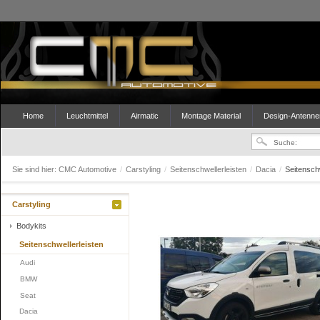
Home
Leuchtmittel
Airmatic
Montage Material
Design-Antenne
Sie sind hier:
CMC Automotive
/
Carstyling
/
Seitenschwellerleisten
/
Dacia
/
Seitensch
Carstyling
Bodykits
Seitenschwellerleisten
Audi
BMW
Seat
Dacia