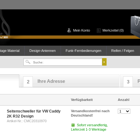
Mein Konto
Merkzettel (0)
age Material
Design-Antennen
Funk-Fernbedienungen
Reifen / Felgen
Ihre Adresse
P
2
3
Verfügbarkeit
Anzahl
Seitenschweller für VW Caddy
Versandkostenfrei nach
Deutschland!
2K R32 Design
Artikel-Nr.:
CMC20310970
Sofort versandfertig,
Lieferzeit 1-3 Werktage