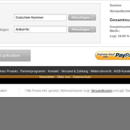
Summe
Versandkost
Gesamts
Gesamtsumm
ufügen:
MwSt.:
zzgl. 19.00 %
 anfordern
ktes Produkt
|
Partnerprogramm
|
Kontakt
|
Versand & Zahlung
|
Widerrufsrecht
|
AGB-Kunde
Newsletter
|
Über uns
|
Datenschutz
alten
* Alle Preise inkl. gesetzl. Mehrwertsteuer zzgl.
Versandkosten
und ggf. Na