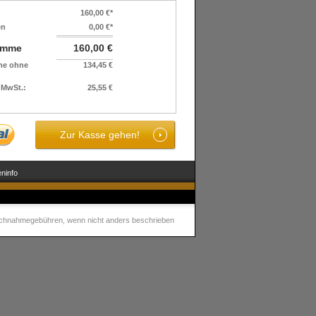
160,00 €*
en
0,00 €*
umme
160,00 €
e ohne
134,45 €
 MwSt.:
25,55 €
Zur Kasse gehen!
ninfo
chnahmegebühren, wenn nicht anders beschrieben