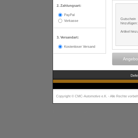
2. Zahlungsart:
PayPal
Gutschein
Vorkasse
hinzufügen:
Artikel hinz
3. Versandart:
Kostenloser Versand
Angebot
Defe
Copyright © CMC-Automotive e.K. - Alle Rechte vorbeh
Realisiert mit
Shopware