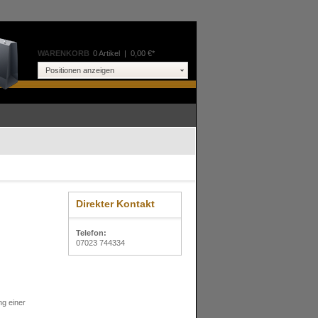
WARENKORB
0 Artikel
|
0,00 €*
Positionen anzeigen
Direkter Kontakt
Telefon:
07023 744334
ng einer