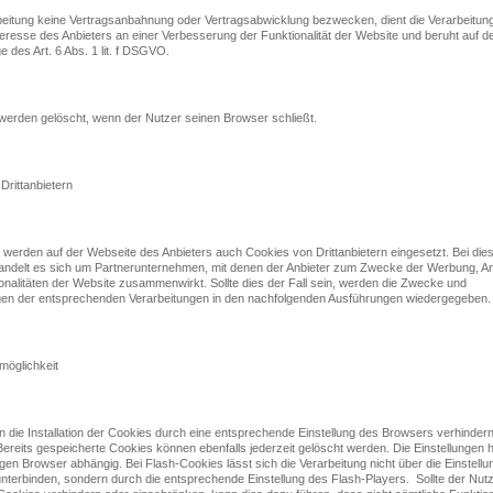
rbeitung keine Vertragsanbahnung oder Vertragsabwicklung bezwecken, dient die Verarbeitu
teresse des Anbieters an einer Verbesserung der Funktionalität der Website und beruht auf d
 des Art. 6 Abs. 1 lit. f DSGVO.
werden gelöscht, wenn der Nutzer seinen Browser schließt.
Drittanbietern
werden auf der Webseite des Anbieters auch Cookies von Drittanbietern eingesetzt. Bei die
 handelt es sich um Partnerunternehmen, mit denen der Anbieter zum Zwecke der Werbung, A
onalitäten der Website zusammenwirkt. Sollte dies der Fall sein, werden die Zwecke und
en der entsprechenden Verarbeitungen in den nachfolgenden Ausführungen wiedergegeben
möglichkeit
 die Installation der Cookies durch eine entsprechende Einstellung des Browsers verhinder
ereits gespeicherte Cookies können ebenfalls jederzeit gelöscht werden. Die Einstellungen 
igen Browser abhängig. Bei Flash-Cookies lässt sich die Verarbeitung nicht über die Einstell
terbinden, sondern durch die entsprechende Einstellung des Flash-Players. Sollte der Nutz