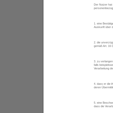
Der Nutzer hat 
personenbezog
1. eine Bestäti
Auskunft über 
2. die unverzüg
gemäß Art. 16
3. zu verlangen
falls beispiels
Verarbeitung d
4. dass er die 
deren Übermittl
5. eine Beschwe
dass die Verar