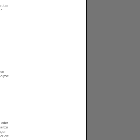
ng dem
er
sen
nalyse
.
n oder
hierzu
ungen
er die