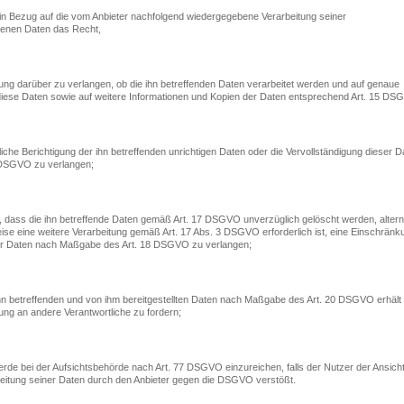
in Bezug auf die vom Anbieter nachfolgend wiedergegebene Verarbeitung seiner
enen Daten das Recht,
gung darüber zu verlangen, ob die ihn betreffenden Daten verarbeitet werden und auf genaue
diese Daten sowie auf weitere Informationen und Kopien der Daten entsprechend Art. 15 DS
liche Berichtigung der ihn betreffenden unrichtigen Daten oder die Vervollständigung dieser D
 DSGVO zu verlangen;
, dass die ihn betreffende Daten gemäß Art. 17 DSGVO unverzüglich gelöscht werden, alterna
weise eine weitere Verarbeitung gemäß Art. 17 Abs. 3 DSGVO erforderlich ist, eine Einschränk
er Daten nach Maßgabe des Art. 18 DSGVO zu verlangen;
ihn betreffenden und von ihm bereitgestellten Daten nach Maßgabe des Art. 20 DSGVO erhält
ung an andere Verantwortliche zu fordern;
rde bei der Aufsichtsbehörde nach Art. 77 DSGVO einzureichen, falls der Nutzer der Ansicht 
beitung seiner Daten durch den Anbieter gegen die DSGVO verstößt.