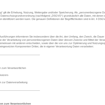
ng“ gilt die Erhebung, Nutzung, Weitergabe und/oder Speicherung. Als „personenbezogene D
r Datenschutzgrundverordnung (nachfolgend „DSGVO“) grundsätzlich alle Daten, mit denen 
on identifiziert werden kann. Die genauen Definitionen der Begrifflichkeiten sind in Art. 4 DS
usführungen informieren Sie insbesondere über die Art, den Umfang, den Zweck, die Dauer 
e der Verarbeitung von personenbezogenen Daten über dessen Zwecke und Mittel der Verar
 gemeinsam mit anderen entscheiden, sowie über die von uns zur Optimierung und Nutzungsqu
eingesetzten Komponenten Dritter, die in eigener Verantwortung Daten verarbeiten:
_____________________________
n zum Verantwortlichen
Nutzers
en zur Datenverarbeitung
_____________________________
nen zum Verantwortlichen