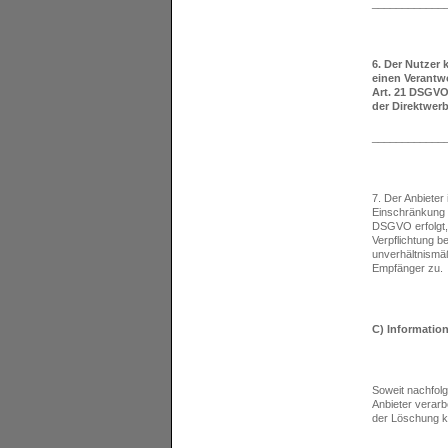
____________
6. Der Nutzer 
einen Verantwo
Art. 21 DSGVO
der Direktwer
____________
7. Der Anbieter
Einschränkung d
DSGVO erfolgt, 
Verpflichtung be
unverhältnismä
Empfänger zu.
C) Informatio
Soweit nachfolg
Anbieter verarb
der Löschung k