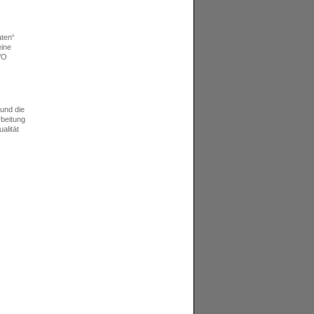
aten“
eine
GVO
und die
beitung
alität