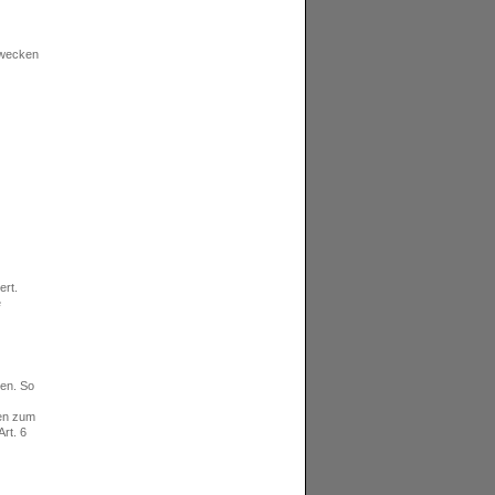
zwecken
ert.
e
ten. So
ten zum
rt. 6