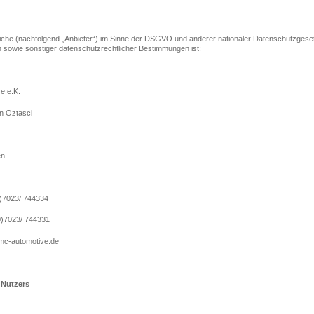
liche (nachfolgend „Anbieter“) im Sinne der DSGVO und anderer nationaler Datenschutzgese
n sowie sonstiger datenschutzrechtlicher Bestimmungen ist:
e e.K.
n Öztasci
en
)7023/ 744334
)7023/ 744331
mc-automotive.de
 Nutzers