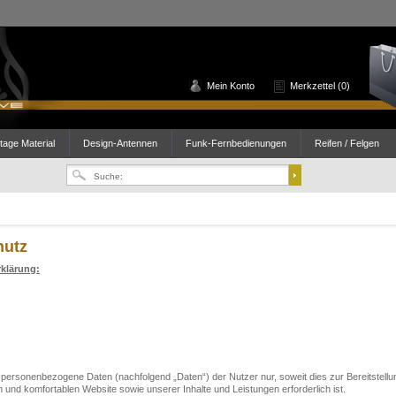
Mein Konto
Merkzettel (0)
age Material
Design-Antennen
Funk-Fernbedienungen
Reifen / Felgen
hutz
klärung:
 personenbezogene Daten (nachfolgend „Daten“) der Nutzer nur, soweit dies zur Bereitstellu
n und komfortablen Website sowie unserer Inhalte und Leistungen erforderlich ist.