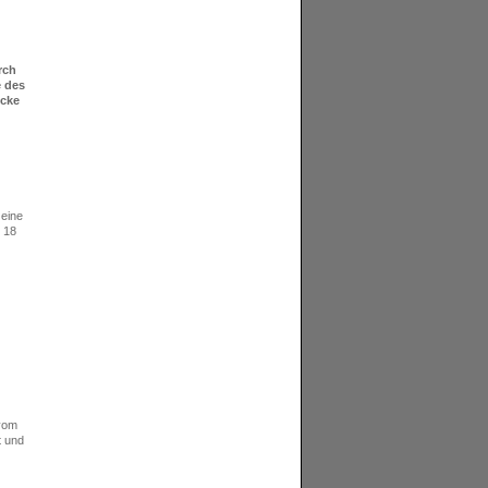
rch
e des
ecke
 eine
 18
 vom
t und