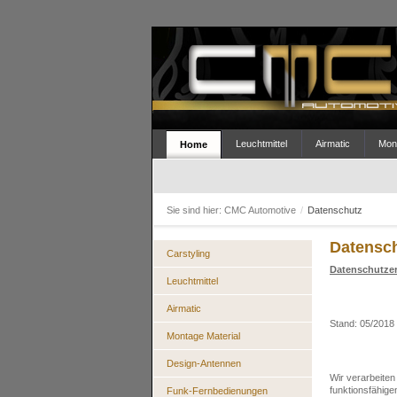
Leuchtmittel
Airmatic
Mont
Home
Sie sind hier:
CMC Automotive
/
Datenschutz
Datensc
Carstyling
Datenschutzer
Leuchtmittel
Airmatic
Stand: 05/2018
Montage Material
Design-Antennen
Wir verarbeiten
funktionsfähige
Funk-Fernbedienungen