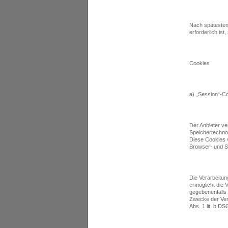
Nach spätesten
erforderlich is
Cookies
a) „Session“-C
Der Anbieter ve
Speichertechnol
Diese Cookies v
Browser- und S
Die Verarbeitun
ermöglicht die 
gegebenenfalls
Zwecke der Vert
Abs. 1 lit. b 