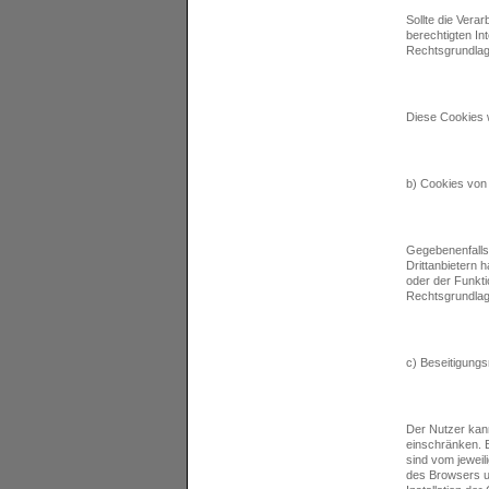
Sollte die Vera
berechtigten In
Rechtsgrundlage
Diese Cookies 
b) Cookies von 
Gegebenenfalls 
Drittanbietern
oder der Funkti
Rechtsgrundlag
c) Beseitigungs
Der Nutzer kann
einschränken. B
sind vom jeweil
des Browsers un