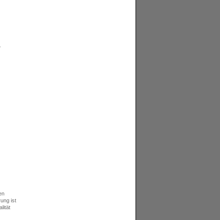
.
en
ung ist
lität