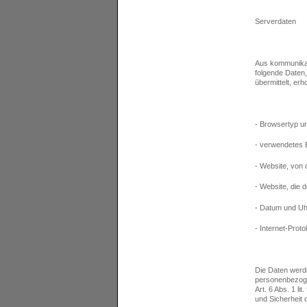
Serverdaten
Aus kommunikat
folgende Daten
übermittelt, er
- Browsertyp un
- verwendetes 
- Website, von 
- Website, die 
- Datum und Uhr
- Internet-Prot
Die Daten werd
personenbezogen
Art. 6 Abs. 1 li
und Sicherheit 