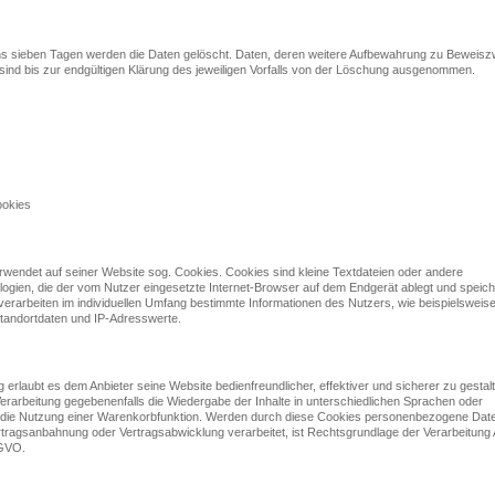
s sieben Tagen werden die Daten gelöscht. Daten, deren weitere Aufbewahrung zu Beweis
t, sind bis zur endgültigen Klärung des jeweiligen Vorfalls von der Löschung ausgenommen.
ookies
rwendet auf seiner Website sog. Cookies. Cookies sind kleine Textdateien oder andere
ogien, die der vom Nutzer eingesetzte Internet-Browser auf dem Endgerät ablegt und speich
erarbeiten im individuellen Umfang bestimmte Informationen des Nutzers, wie beispielsweis
tandortdaten und IP-Adresswerte.
g erlaubt es dem Anbieter seine Website bedienfreundlicher, effektiver und sicherer zu gestal
Verarbeitung gegebenenfalls die Wiedergabe der Inhalte in unterschiedlichen Sprachen oder
 die Nutzung einer Warenkorbfunktion. Werden durch diese Cookies personenbezogene Da
ragsanbahnung oder Vertragsabwicklung verarbeitet, ist Rechtsgrundlage der Verarbeitung A
DSGVO.