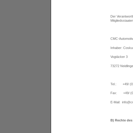
Der Verantwort
Mitgliedsstaate
CMC-Automotiv
Inhaber: Cosku
Vogtäcker 3
73272 Neidling
Tel.: +49/ (0
Fax: +49/ (0
E-Mail: info@c
B) Rechte des