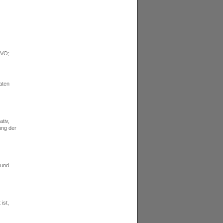
GVO;
aten
tiv,
ung der
 und
ist,