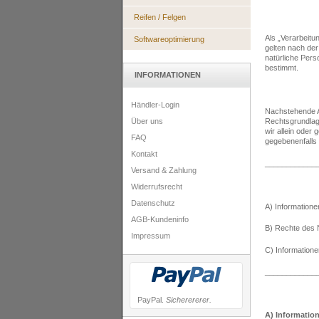
Reifen / Felgen
Als „Verarbeitu
Softwareoptimierung
gelten nach de
natürliche Pers
bestimmt.
INFORMATIONEN
Händler-Login
Nachstehende A
Über uns
Rechtsgrundlag
wir allein oder
FAQ
gegebenenfalls 
Kontakt
____________
Versand & Zahlung
Widerrufsrecht
Datenschutz
A) Informatione
AGB-Kundeninfo
B) Rechte des 
Impressum
C) Information
____________
PayPal.
Sicherererer.
A) Informatio