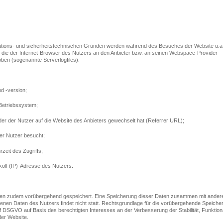
ions- und sicherheitstechnischen Gründen werden während des Besuches der Website u.a
, die der Internet-Browser des Nutzers an den Anbieter bzw. an seinen Webspace-Provider
hoben (sogenannte Serverlogfiles):
d -version;
Betriebssystem;
der der Nutzer auf die Website des Anbieters gewechselt hat (Referrer URL);
der Nutzer besucht;
zeit des Zugriffs;
okoll-(IP)-Adresse des Nutzers.
en zudem vorübergehend gespeichert. Eine Speicherung dieser Daten zusammen mit ander
en Daten des Nutzers findet nicht statt. Rechtsgrundlage für die vorübergehende Speicher
t. f DSGVO auf Basis des berechtigten Interesses an der Verbesserung der Stabilität, Funktiona
der Website.