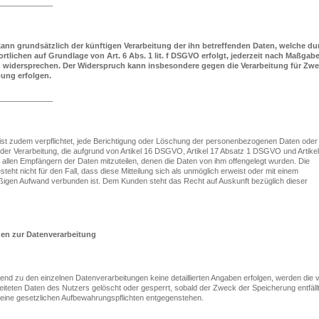
_____________
kann grundsätzlich der künftigen Verarbeitung der ihn betreffenden Daten, welche du
rtlichen auf Grundlage von Art. 6 Abs. 1 lit. f DSGVO erfolgt, jederzeit nach Maßgab
 widersprechen. Der Widerspruch kann insbesondere gegen die Verarbeitung für Zw
bung erfolgen.
_____________
 ist zudem verpflichtet, jede Berichtigung oder Löschung der personenbezogenen Daten oder
er Verarbeitung, die aufgrund von Artikel 16 DSGVO, Artikel 17 Absatz 1 DSGVO und Artikel
allen Empfängern der Daten mitzuteilen, denen die Daten von ihm offengelegt wurden. Die
steht nicht für den Fall, dass diese Mitteilung sich als unmöglich erweist oder mit einem
ßigen Aufwand verbunden ist. Dem Kunden steht das Recht auf Auskunft bezüglich dieser
nen zur Datenverarbeitung
end zu den einzelnen Datenverarbeitungen keine detaillierten Angaben erfolgen, werden die
eiteten Daten des Nutzers gelöscht oder gesperrt, sobald der Zweck der Speicherung entfäll
eine gesetzlichen Aufbewahrungspflichten entgegenstehen.