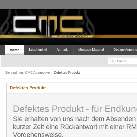
Leuchtmittel
Airmatic
Montage Material
Design-Antenn
Home
Sie sind hier:
CMC Automotive
/
Defektes Produkt
Defektes Produkt
Defektes Produkt - für Endku
Sie erhalten von uns nach dem Absenden 
kurzer Zeit eine Rückantwort mit einer 
Vorgehensweise.