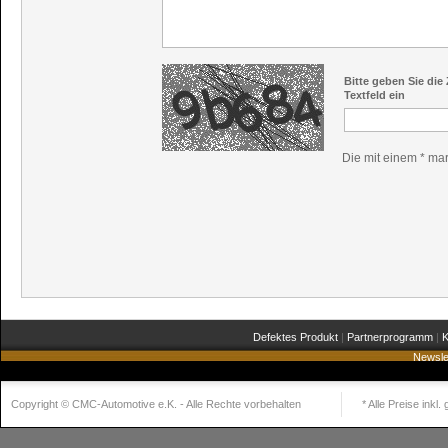
Bitte geben Sie die
Textfeld ein
Die mit einem * mark
Defektes Produkt
|
Partnerprogramm
|
K
Newsle
Copyright © CMC-Automotive e.K. - Alle Rechte vorbehalten
* Alle Preise inkl