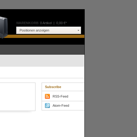
WARENKORB
0 Artikel
|
0,00 €*
Positionen anzeigen
Subscribe
RSS-Feed
Atom-Feed