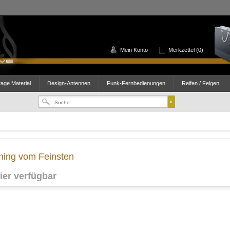
Mein Konto
Merkzettel (0)
age Material
Design-Antennen
Funk-Fernbedienungen
Reifen / Felgen
ning vom Feinsten
ier verfügbar