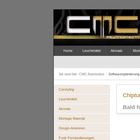
Home
Leuchtmittel
Airmatic
Mont
Sie sind hier:
CMC Automotive
/
Softwareoptimierung
Carstyling
Chiptu
Leuchtmittel
Bald h
Airmatic
Montage Material
Design-Antennen
Funk-Fernbedienungen