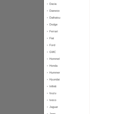
Dacia
Daewoo
Daihatsu
Dodge
Ferrari
Fiat
Ford
GMC
Hommel
Honda
Hummer
Hyundai
Infiniti
Isuzu
Iveco
Jaguar
Jeep