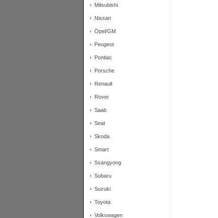
Mitsubishi
Nissan
Opel/GM
Peugeot
Pontiac
Porsche
Renault
Rover
Saab
Seat
Skoda
Smart
Ssangyong
Subaru
Suzuki
Toyota
Volkswagen