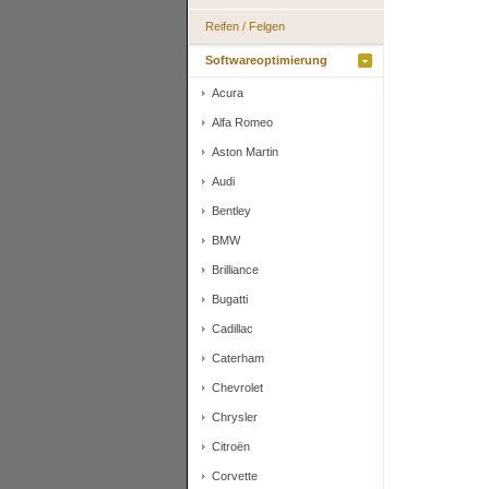
Reifen / Felgen
Softwareoptimierung
Acura
Alfa Romeo
Aston Martin
Audi
Bentley
BMW
Brilliance
Bugatti
Cadillac
Caterham
Chevrolet
Chrysler
Citroën
Corvette