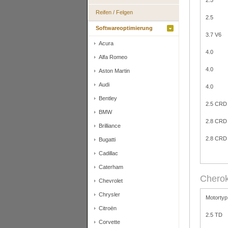
2.5
Reifen / Felgen
2.5
Softwareoptimierung
3.7 V6
Acura
4.0
Alfa Romeo
4.0
Aston Martin
Audi
4.0
Bentley
2.5 CRD
BMW
2.8 CRD
Brilliance
2.8 CRD
Bugatti
Cadillac
Caterham
Chero
Chevrolet
Chrysler
Motortyp
Citroën
2.5 TD
Corvette