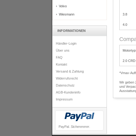
Volvo
Wiesmann
3.8
4.0
INFORMATIONEN
Compa
Händler-Login
Motortyp
Über uns
FAQ
2.0 CRD
Kontakt
Versand & Zahlung
*Vmax-Auf
Widerrufsrecht
Wir geben 
Datenschutz
und Verpac
Ausstattun
AGB-Kundeninfo
Impressum
PayPal.
Sicherererer.