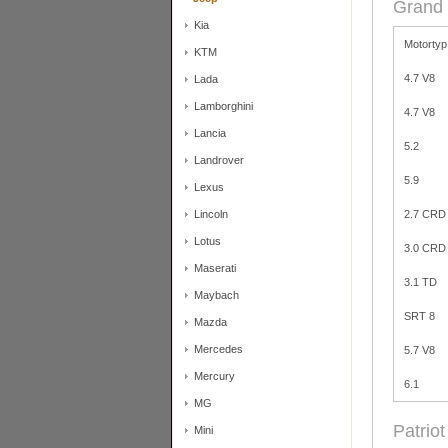
Grand
Kia
Motortyp
KTM
4.7 V8
Lada
Lamborghini
4.7 V8
Lancia
5.2
Landrover
5.9
Lexus
2.7 CRD
Lincoln
Lotus
3.0 CRD
Maserati
3.1 TD
Maybach
SRT 8
Mazda
Mercedes
5.7 V8
Mercury
6.1
MG
Patriot
Mini