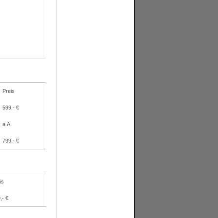
Preis
599,- €
a.A.
799,- €
is
,- €