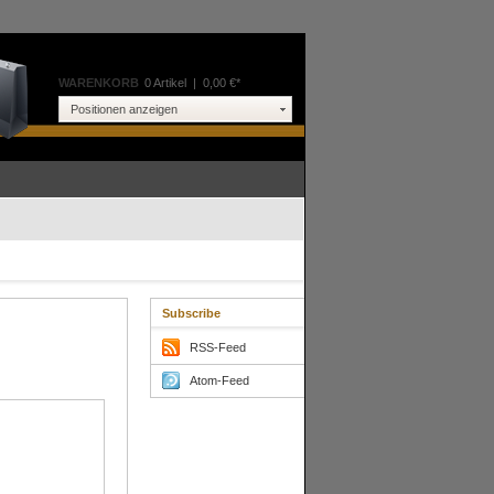
WARENKORB
0 Artikel
|
0,00 €*
Positionen anzeigen
Subscribe
RSS-Feed
Atom-Feed