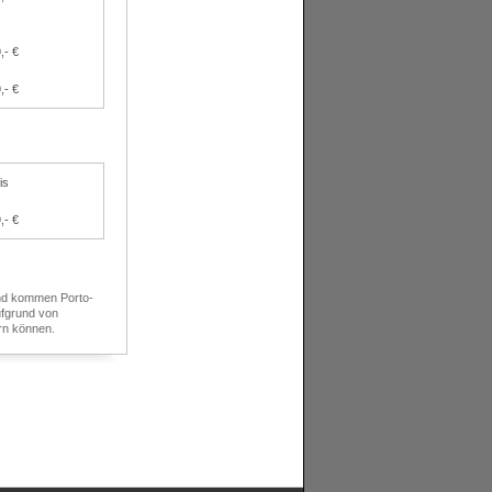
,- €
,- €
is
,- €
and kommen Porto-
ufgrund von
rn können.