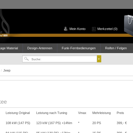
Mein Konto
Merkzettel (0)
age Material
Design-Antennen
Funk-Fernbedienungen
Reifen / Felgen
g
/
Jeep
kee
Leistung Original
Leistung nach Tuning
Vmax
Mehrleistung
Preis
108 kW (147 PS)
123 kW (167 PS) +14Nm
*
20 PS
399,- €