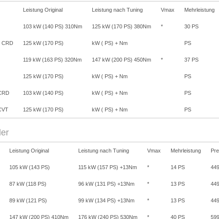
Leistung Original
Leistung nach Tuning
Vmax
Mehrleistung
103 kW (140 PS) 310Nm
125 kW (170 PS) 380Nm
*
30 PS
t CRD
125 kW (170 PS)
kW ( PS) + Nm
PS
119 kW (163 PS) 320Nm
147 kW (200 PS) 450Nm
*
37 PS
125 kW (170 PS)
kW ( PS) + Nm
PS
.CRD
103 kW (140 PS)
kW ( PS) + Nm
PS
.CVT
125 kW (170 PS)
kW ( PS) + Nm
PS
er
Leistung Original
Leistung nach Tuning
Vmax
Mehrleistung
Pre
105 kW (143 PS)
115 kW (157 PS) +13Nm
*
14 PS
449
87 kW (118 PS)
96 kW (131 PS) +13Nm
*
13 PS
449
89 kW (121 PS)
99 kW (134 PS) +13Nm
*
13 PS
449
147 kW (200 PS) 410Nm
176 kW (240 PS) 530Nm
*
40 PS
599