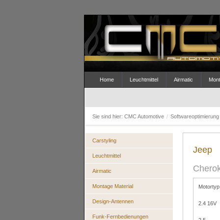
Home
Leuchtmittel
Airmatic
Mont
Sie sind hier:
CMC Automotive
/
Softwareoptimierun
Carstyling
Jeep
Leuchtmittel
Chero
Airmatic
Montage Material
Motortyp
Design-Antennen
2.4 16V
Funk-Fernbedienungen