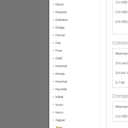
2.5 CRD
Dacia
Daewoo
2.8 CRD
Daihatsu
2.8 CRD
Dodge
Ferrari
Comma
Fiat
Ford
Motortyp
GMC
3.0 Lmt
Hommel
3.0 Ovl.
Honda
Hummer
5.7 V8
Hyundai
Compa
Infiniti
Isuzu
Motortyp
Iveco
2.0 CRD
Jaguar
Jeep