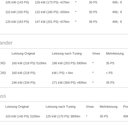
105 kW (143 PS)
126 kW (173 PS) +67Nm
*
30 PS
499,- €
110 kW (150 PS)
132 kW (180 PS) +65Nm
*
30 PS
499,- €
120 kW (163 PS)
147 kW (201 PS) +67Nm
*
38 PS
499,- €
nder
Leistung Original
Leistung nach Tuning
Vmax
Mehrleistung
.CRD
160 kW (218 PS) 510Nm
186 kW (253 PS) 590Nm
*
35 PS
 CRD
160 kW (218 PS)
kW ( PS) + Nm
*
+ PS
246 kW (334 PS)
271 kW (369 PS) +80Nm
*
35 PS
ss
Leistung Original
Leistung nach Tuning
Vmax
Mehrleistung
Pre
103 kW (140 PS) 310Nm
125 kW (170 PS) 380Nm
*
30 PS
499