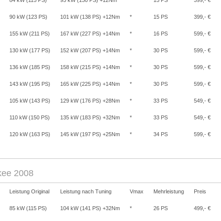
84 kW (115 PS)
95 kW (130 PS) +12Nm
*
15 PS
399,- €
90 kW (123 PS)
101 kW (138 PS) +12Nm
*
15 PS
399,- €
155 kW (211 PS)
167 kW (227 PS) +14Nm
*
16 PS
599,- €
130 kW (177 PS)
152 kW (207 PS) +14Nm
*
30 PS
599,- €
136 kW (185 PS)
158 kW (215 PS) +14Nm
*
30 PS
599,- €
143 kW (195 PS)
165 kW (225 PS) +14Nm
*
30 PS
599,- €
105 kW (143 PS)
129 kW (176 PS) +28Nm
*
33 PS
549,- €
110 kW (150 PS)
135 kW (183 PS) +32Nm
*
33 PS
549,- €
120 kW (163 PS)
145 kW (197 PS) +25Nm
*
34 PS
599,- €
kee 2008
Leistung Original
Leistung nach Tuning
Vmax
Mehrleistung
Preis
85 kW (115 PS)
104 kW (141 PS) +32Nm
*
26 PS
499,- €