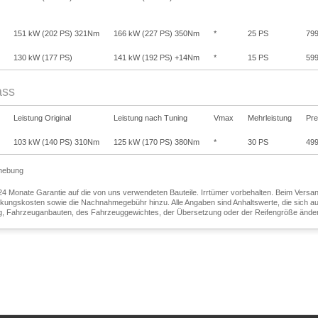
151 kW (202 PS) 321Nm
166 kW (227 PS) 350Nm
*
25 PS
799
130 kW (177 PS)
141 kW (192 PS) +14Nm
*
15 PS
599
ss
Leistung Original
Leistung nach Tuning
Vmax
Mehrleistung
Pre
103 kW (140 PS) 310Nm
125 kW (170 PS) 380Nm
*
30 PS
499
hebung
24 Monate Garantie auf die von uns verwendeten Bauteile. Irrtümer vorbehalten. Beim Vers
kungskosten sowie die Nachnahmegebühr hinzu. Alle Angaben sind Anhaltswerte, die sich a
g, Fahrzeuganbauten, des Fahrzeuggewichtes, der Übersetzung oder der Reifengröße ände