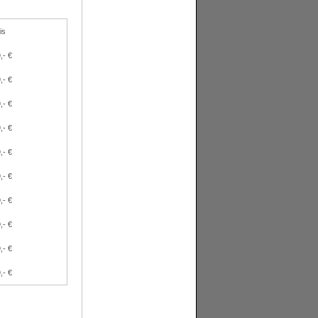
is
,- €
,- €
,- €
,- €
,- €
,- €
,- €
,- €
,- €
,- €