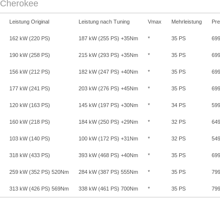
 Cherokee
Leistung Original
Leistung nach Tuning
Vmax
Mehrleistung
Pre
162 kW (220 PS)
187 kW (255 PS) +35Nm
*
35 PS
699
190 kW (258 PS)
215 kW (293 PS) +35Nm
*
35 PS
699
156 kW (212 PS)
182 kW (247 PS) +40Nm
*
35 PS
699
177 kW (241 PS)
203 kW (276 PS) +45Nm
*
35 PS
699
120 kW (163 PS)
145 kW (197 PS) +30Nm
*
34 PS
599
160 kW (218 PS)
184 kW (250 PS) +29Nm
*
32 PS
649
103 kW (140 PS)
100 kW (172 PS) +31Nm
*
32 PS
549
318 kW (433 PS)
393 kW (468 PS) +40Nm
*
35 PS
699
259 kW (352 PS) 520Nm
284 kW (387 PS) 555Nm
*
35 PS
799
313 kW (426 PS) 569Nm
338 kW (461 PS) 700Nm
*
35 PS
799