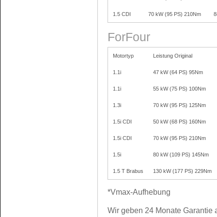
1.5 CDI
70 kW (95 PS) 210Nm
8
ForFour
Motortyp
Leistung Original
1.1i
47 kW (64 PS) 95Nm
1.1i
55 kW (75 PS) 100Nm
1.3i
70 kW (95 PS) 125Nm
1.5i CDI
50 kW (68 PS) 160Nm
1.5i CDI
70 kW (95 PS) 210Nm
1.5i
80 kW (109 PS) 145Nm
1.5 T Brabus
130 kW (177 PS) 229Nm
*Vmax-Aufhebung
Wir geben 24 Monate Garantie a