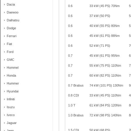
Dacia
0.6
33 kW (45 PS) 70Nm
5
Daewoo
0.6
37 kW (50 PS)
5
Daihatsu
0.6
40 kW (55 PS) 80Nm
5
Dodge
0.6
45 kW (61 PS) 88Nm
5
Ferrari
Fiat
0.6
52 kW (71 PS)
7
Ford
0.7
45 kW (61 PS) 95Nm
6
GMC
0.7
55 kW (75 PS) 110Nm
7
Hommel
Honda
0.7
60 kW (82 PS) 110Nm
7
Hummer
0.7 Brabus
74 kW (101 PS) 130Nm
9
Hyundai
0.8 CDI
33 kW (45 PS) 110Nm
4
Infiniti
1.0 T
61 kW (84 PS) 120Nm
8
Isuzu
Iveco
1.0 Brabus
72 kW (98 PS) 140Nm
8
Jaguar
1.5 CDI
50 kW (68 PS)
7
Jeep