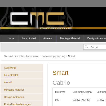
Home
Leuchtmittel
Airmatic
Montage Material
Design-Antenne
Sie sind hier:
CMC Automotive
/
Softwareoptimierung
/
Smart
Carstyling
Smart
Leuchtmittel
Cabrio
Airmatic
Montage Material
Motortyp
Leistung Original
Leistun
Design-Antennen
0.6l
33 kW (45 PS)
51 kW 
Funk-Fernbedienungen