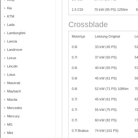
Kia
1.5 CDI
70 kW (95 PS) 125Nm
8
KTM
Crossblade
Lada
Lamborghini
Motortyp
Leistung Original
Le
Lancia
0.6l
33 kW (45 PS)
5
Landrover
0.7l
37 kW (50 PS)
5
Lexus
Lincoln
0.6l
40 kW (55 PS)
5
Lotus
0.6l
45 kW (61 PS)
5
Maserati
0.6l
52 kW (71 PS) 108Nm
7
Maybach
0.7l
45 kW (61 PS)
6
Mazda
Mercedes
0.7l
55 kW (75 PS)
7
Mercury
0.7l
60 kW (82 PS)
7
MG
0.7l Brabus
74 kW (101 PS)
9
Mini