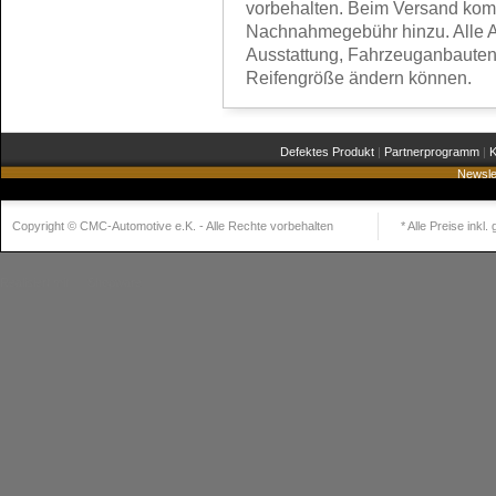
vorbehalten. Beim Versand kom
Nachnahmegebühr hinzu. Alle A
Ausstattung, Fahrzeuganbauten
Reifengröße ändern können.
Defektes Produkt
|
Partnerprogramm
|
K
Newsle
Copyright © CMC-Automotive e.K. - Alle Rechte vorbehalten
* Alle Preise inkl
Realisiert mit
Shopware