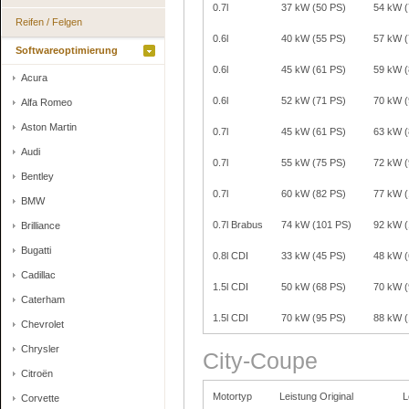
0.7l
37 kW (50 PS)
54 kW 
Reifen / Felgen
0.6l
40 kW (55 PS)
57 kW 
Softwareoptimierung
0.6l
45 kW (61 PS)
59 kW 
Acura
0.6l
52 kW (71 PS)
70 kW 
Alfa Romeo
Aston Martin
0.7l
45 kW (61 PS)
63 kW 
Audi
0.7l
55 kW (75 PS)
72 kW 
Bentley
0.7l
60 kW (82 PS)
77 kW 
BMW
0.7l Brabus
74 kW (101 PS)
92 kW 
Brilliance
Bugatti
0.8l CDI
33 kW (45 PS)
48 kW 
Cadillac
1.5l CDI
50 kW (68 PS)
70 kW 
Caterham
1.5l CDI
70 kW (95 PS)
88 kW 
Chevrolet
Chrysler
City-Coupe
Citroën
Motortyp
Leistung Original
L
Corvette