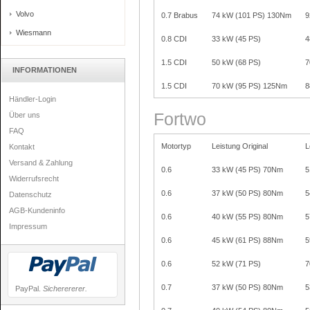
Volvo
0.7 Brabus
74 kW (101 PS) 130Nm
9
Wiesmann
0.8 CDI
33 kW (45 PS)
4
1.5 CDI
50 kW (68 PS)
7
INFORMATIONEN
1.5 CDI
70 kW (95 PS) 125Nm
8
Händler-Login
Fortwo
Über uns
FAQ
Motortyp
Leistung Original
L
Kontakt
Versand & Zahlung
0.6
33 kW (45 PS) 70Nm
5
Widerrufsrecht
0.6
37 kW (50 PS) 80Nm
5
Datenschutz
AGB-Kundeninfo
0.6
40 kW (55 PS) 80Nm
5
Impressum
0.6
45 kW (61 PS) 88Nm
5
0.6
52 kW (71 PS)
7
0.7
37 kW (50 PS) 80Nm
5
PayPal.
Sicherererer.