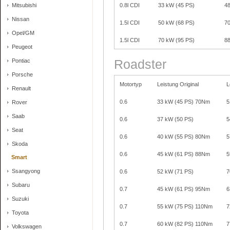
0.8l CDI
33 kW (45 PS)
4
Mitsubishi
Nissan
1.5l CDI
50 kW (68 PS)
7
Opel/GM
1.5l CDI
70 kW (95 PS)
8
Peugeot
Pontiac
Roadster
Porsche
Motortyp
Leistung Original
L
Renault
0.6
33 kW (45 PS) 70Nm
5
Rover
Saab
0.6
37 kW (50 PS)
5
Seat
0.6
40 kW (55 PS) 80Nm
5
Skoda
0.6
45 kW (61 PS) 88Nm
5
Smart
Ssangyong
0.6
52 kW (71 PS)
7
Subaru
0.7
45 kW (61 PS) 95Nm
6
Suzuki
0.7
55 kW (75 PS) 110Nm
7
Toyota
0.7
60 kW (82 PS) 110Nm
7
Volkswagen